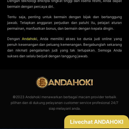
Dengan teknologi enkripsi tingkat tinggi dan lisensi resmi, Anda dapat
bermain dengan percaya diri.
Tentu saja, penting untuk bermain dengan bijak dan bertanggung
jawab. Tetapkan anggaran perjudian dan patuhi itu, pelajari aturan
permainan, manfaatkan bonus, dan bermain dengan kepala dingin.
Dengan
Andahoki
, Anda memiliki akses ke dunia judi online yang
penuh kesenangan dan peluang kemenangan. Bergabunglah sekarang
dan nikmati pengalaman judi yang tak terlupakan. Semoga Anda
sukses dan selalu berjudi dengan tanggung jawab.
©2023 Andahoki menawarkan berbagai macam provider terbaik
pilihan dan di dukung pelayanan customer service profesional 24/7
siap melayani anda.
Livechat ANDAHOKI