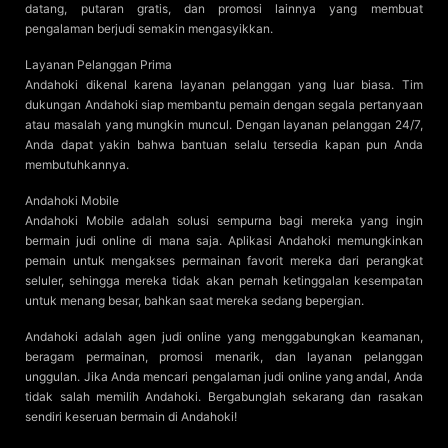
datang, putaran gratis, dan promosi lainnya yang membuat
pengalaman berjudi semakin mengasyikkan.
Layanan Pelanggan Prima
Andahoki dikenal karena layanan pelanggan yang luar biasa. Tim
dukungan Andahoki siap membantu pemain dengan segala pertanyaan
atau masalah yang mungkin muncul. Dengan layanan pelanggan 24/7,
Anda dapat yakin bahwa bantuan selalu tersedia kapan pun Anda
membutuhkannya.
Andahoki Mobile
Andahoki Mobile adalah solusi sempurna bagi mereka yang ingin
bermain judi online di mana saja. Aplikasi Andahoki memungkinkan
pemain untuk mengakses permainan favorit mereka dari perangkat
seluler, sehingga mereka tidak akan pernah ketinggalan kesempatan
untuk menang besar, bahkan saat mereka sedang bepergian.
Andahoki adalah agen judi online yang menggabungkan keamanan,
beragam permainan, promosi menarik, dan layanan pelanggan
unggulan. Jika Anda mencari pengalaman judi online yang andal, Anda
tidak salah memilih Andahoki. Bergabunglah sekarang dan rasakan
sendiri keseruan bermain di Andahoki!